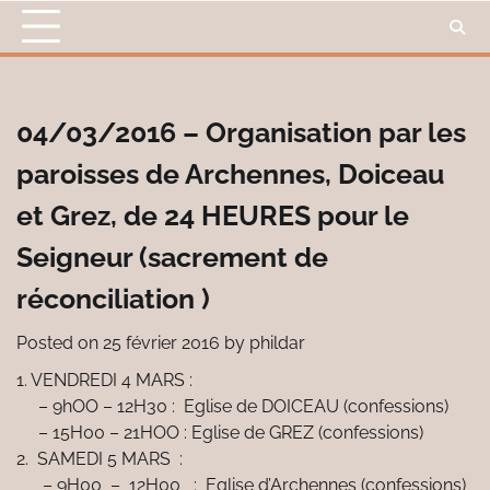
Skip
to
content
04/03/2016 – Organisation par les
paroisses de Archennes, Doiceau
et Grez, de 24 HEURES pour le
Seigneur (sacrement de
réconciliation )
Posted on
25 février 2016
by
phildar
1. VENDREDI 4 MARS :
– 9hOO – 12H30 : Eglise de DOICEAU (confessions)
– 15H00 – 21HOO : Eglise de GREZ (confessions)
2. SAMEDI 5 MARS :
– 9H00 – 12H00 : Eglise d’Archennes (confessions)