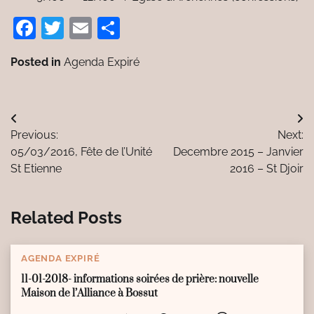
Facebook
Twitter
Email
Partager
Posted in
Agenda Expiré
Navigation
Previous:
Next:
de
05/03/2016, Fête de l’Unité
Decembre 2015 – Janvier
l’article
St Etienne
2016 – St Djoir
Related Posts
AGENDA EXPIRÉ
11-01-2018- informations soirées de prière: nouvelle
Maison de l’Alliance à Bossut