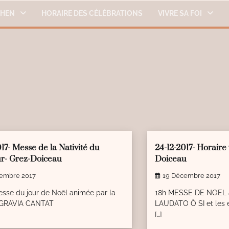
THEN
HORAIRE DES CÉLÉBRATIONS
VIVRE SA FOI
ead
0
1 min read
0
017- Messe de la Nativité du
24-12-2017- Horaire 
r- Grez-Doiceau
Doiceau
embre 2017
19 Décembre 2017
sse du jour de Noël animée par la
18h MESSE DE NOEL a
 GRAVIA CANTAT
LAUDATO Ô SI et les 
[…]