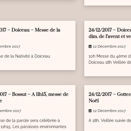
ead
0
1 min read
0
017 – Doiceau – Messe de la
24/12/2017 – Doice
dim. de l’avent et v
embre 2017
12 Décembre 2017
e de la Nativité à Doiceau
10h Messe du 4ème di
Doiceau 18h Veillée 
ead
0
1 min read
0
017 – Bossut – A 11h15, messe de
24/12/2017 – Gottec
le
Noël
vembre 2017
12 Décembre 2017
e de la parole sera célébrée à
A 18h, Veillée suivie 
 11h15. Les paroisses environnantes