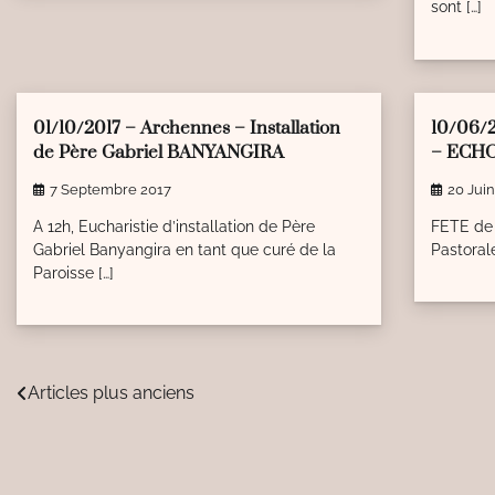
sont […]
1 min read
0
1 min r
01/10/2017 – Archennes – Installation
10/06/
de Père Gabriel BANYANGIRA
– ECH
7 Septembre 2017
20 Jui
A 12h, Eucharistie d’installation de Père
FETE de 
Gabriel Banyangira en tant que curé de la
Pastorale
Paroisse […]
Navigation
Articles plus anciens
des
articles