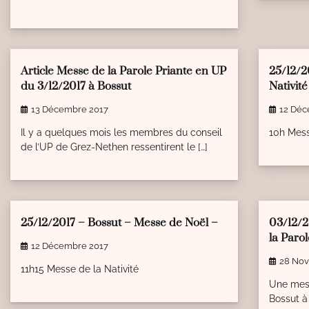
2 min read
0
1 min r
Article Messe de la Parole Priante en UP
25/12/2
du 3/12/2017 à Bossut
Nativité
13 Décembre 2017
12 Déc
Il y a quelques mois les membres du conseil
10h Mess
de l’UP de Grez-Nethen ressentirent le […]
1 min read
0
1 min r
25/12/2017 – Bossut – Messe de Noël –
03/12/2
la Paro
12 Décembre 2017
28 No
11h15 Messe de la Nativité
Une mess
Bossut à