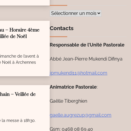
Archives
Contacts
au – Horaire 4ème
eillée de Noël
Responsable de l’Unité Pastorale
manche de l’avent à
Abbé Jean-Pierre Mukendi Difinya
de Noël à Archennes
jpmukendi11@hotmail.com
Animatrice Pastorale
:
hain – Veillée de
Gaëlle Tiberghien
gaelle.augrezup@gmail.com
de la messe à 18h30.
Gsm: 0468 08 69 40