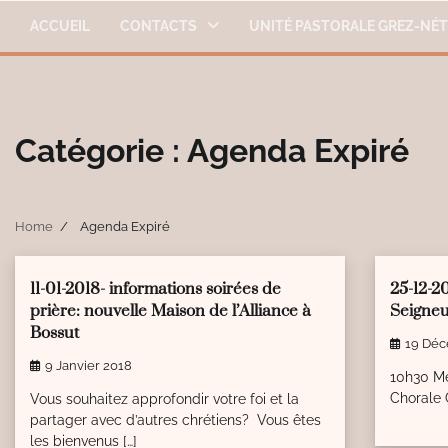
Skip
ACCUEIL
CONTACTS
UNITÉ PASTORALE GREZ-NÉ
to
content
Catégorie :
Agenda Expiré
Home
Agenda Expiré
1 min read
0
1 min r
11-01-2018- informations soirées de
25-12-2
prière: nouvelle Maison de l’Alliance à
Seigneu
Bossut
19 Déc
9 Janvier 2018
10h30 Me
Chorale
Vous souhaitez approfondir votre foi et la
partager avec d’autres chrétiens? Vous êtes
les bienvenus […]