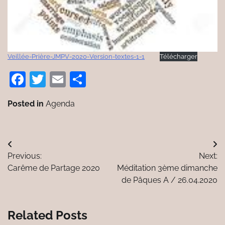
Veillée-Prière-JMPV-2020-Version-textes-1-1
Télécharger
Facebook
Twitter
Email
Partager
Posted in
Agenda
Navigation
Previous:
Next:
de
Carême de Partage 2020
Méditation 3ème dimanche
l’article
de Pâques A / 26.04.2020
Related Posts