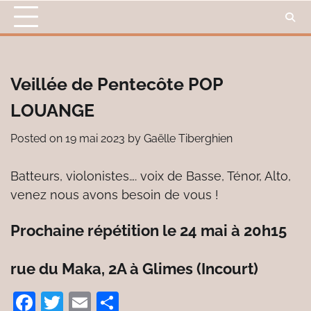
Skip
to
content
Veillée de Pentecôte POP
LOUANGE
Posted on
19 mai 2023
by
Gaëlle Tiberghien
Batteurs, violonistes…. voix de Basse, Ténor, Alto,
venez nous avons besoin de vous !
Prochaine répétition le 24 mai à 20h15
rue du Maka, 2A à Glimes (Incourt)
Facebook
Twitter
Email
Partager