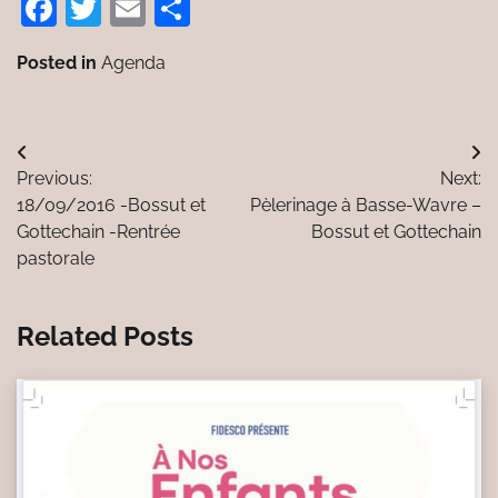
Facebook
Twitter
Email
Partager
Posted in
Agenda
Navigation
Previous:
Next:
de
18/09/2016 -Bossut et
Pèlerinage à Basse-Wavre –
l’article
Gottechain -Rentrée
Bossut et Gottechain
pastorale
Related Posts