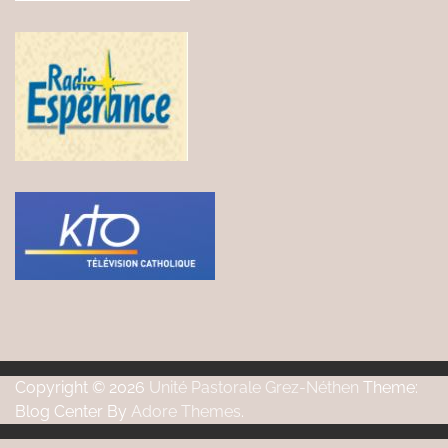
Copyright © 2026
Unité Pastorale Grez-Néthen
Theme:
Blog Center By
Adore Themes
.