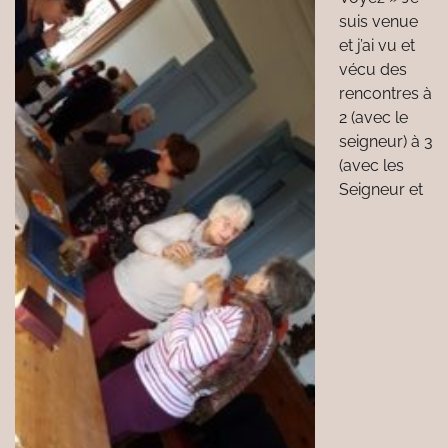
suis venue
et j’ai vu et
vécu des
rencontres à
2 (avec le
seigneur) à 3
(avec les
Seigneur et