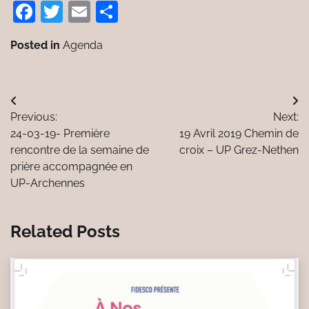
Facebook
Twitter
Email
Partager
Posted in
Agenda
Navigation
Previous:
Next:
de
24-03-19- Première
19 Avril 2019 Chemin de
l’article
rencontre de la semaine de
croix – UP Grez-Nethen
prière accompagnée en
UP-Archennes
Related Posts