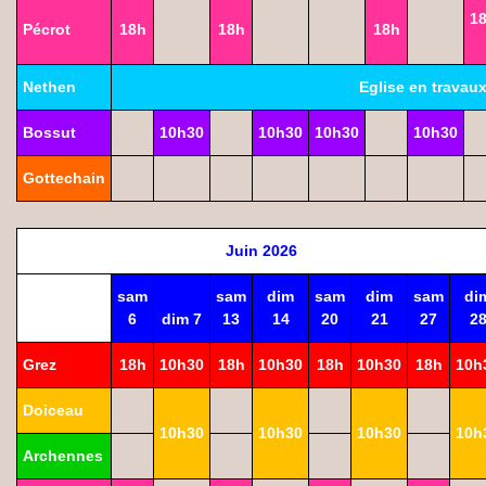
1
Pécrot
18h
18h
18h
Nethen
Eglise en travau
Bossut
10h30
10h30
10h30
10h30
Gottechain
Juin 2026
sam
sam
dim
sam
dim
sam
di
6
dim 7
13
14
20
21
27
2
Grez
18h
10h30
18h
10h30
18h
10h30
18h
10h
Doiceau
10h30
10h30
10h30
10h
Archennes