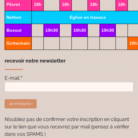
Pécrot
18h
18h
18h
18h
Nethen
Eglise en travaux
Bossut
10h30
10h30
10h30
Gottechain
10h
recevoir notre newsletter
E-mail
*
N’oubliez pas de confirmer votre inscription en cliquant
sur le lien que vous recevrez par mail (pensez à vérifier
dans vos SPAMS )