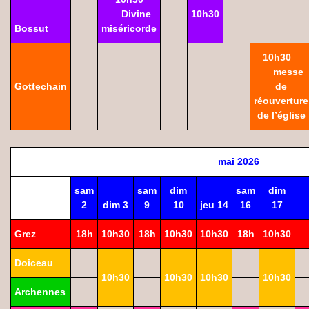
Divine
10h30
Bossut
miséricorde
10h30
messe
Gottechain
de
réouverture
de l’église
mai 2026
sam
sam
dim
sam
dim
2
dim 3
9
10
jeu 14
16
17
Grez
18h
10h30
18h
10h30
10h30
18h
10h30
Doiceau
10h30
10h30
10h30
10h30
Archennes