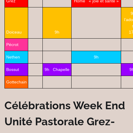
Grez
Home « joie et santé »
9
l’ado
Doiceau
9h
1
Pécrot
Nethen
9h
Bossut
9h Chapelle
9
Gottechain
Célébrations Week End
Unité Pastorale Grez-