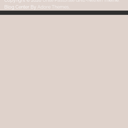
Copyright © 2026
Unité Pastorale Grez-Néthen
Theme:
Blog Center By
Adore Themes
.