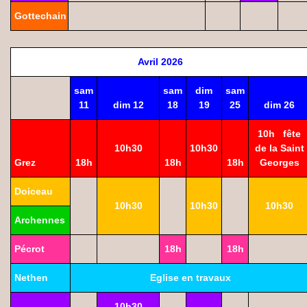
Gottechain
Avril 2026
sam
sam
dim
sam
11
dim 12
18
19
25
dim 26
10h fête
10h30
10h30
de la Saint
Grez
18h
18h
18h
Georges
Doiceau
10h30
10h30
10h30
Archennes
Pécrot
18h
18h
Nethen
Eglise en travaux
10h30