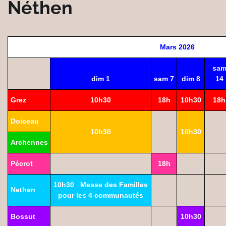
Néthen
Mars 2026
sa
dim 1
sam 7
dim 8
14
Grez
10h30
18h
10h30
18h
Doiceau
10h30
10h30
Archennes
Pécrot
18h
10h30 Messe des Familles
Nethen
pour les 4 communautés
Bossut
10h30