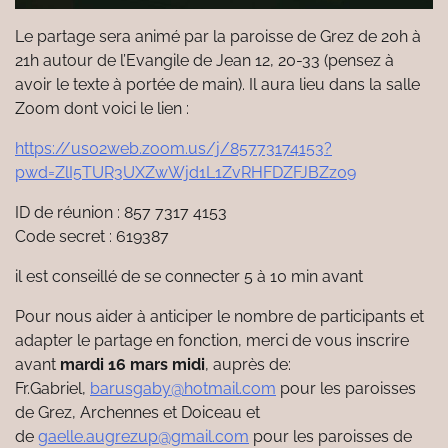
Le partage sera animé par la paroisse de Grez de 20h à
21h autour de l’Evangile de Jean 12, 20-33 (pensez à
avoir le texte à portée de main). Il aura lieu dans la salle
Zoom dont voici le lien :
https://us02web.zoom.us/j/85773174153?
pwd=ZlI5TUR3UXZwWjd1L1ZvRHFDZFJBZz09
ID de réunion : 857 7317 4153
Code secret : 619387
il est conseillé de se connecter 5 à 10 min avant
Pour nous aider à anticiper le nombre de participants et
adapter le partage en fonction, merci de vous inscrire
avant
mardi 16 mars midi
, auprès de:
Fr.Gabriel,
barusgaby@hotmail.com
pour les paroisses
de Grez, Archennes et Doiceau et
de
gaelle.augrezup@gmail.com
pour les paroisses de