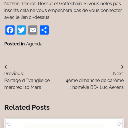
Néthen, Pécrot, Bossut et Gottechain. Si vous n’êtes pas
inscrits cela ne vous empêchera pas de vous connecter
avec le lien ci-dessus.
Facebook
Twitter
Email
Partager
Posted in
Agenda
Navigation
Previous:
Next:
de
Partage d’Evangile ce
4ème dimanche de carême
l’article
mercredi 10 Mars
: homélie BD- Luc Aerens
Related Posts