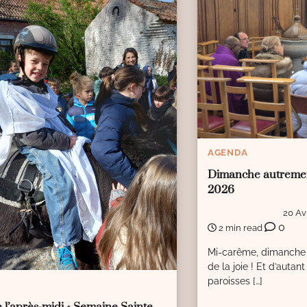
AGENDA
Dimanche autremen
2026
20 Av
0
2 min read
Mi-carême, dimanche 
de la joie ! Et d’autan
paroisses […]
A