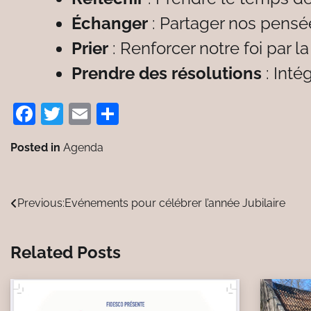
Échanger
: Partager nos pensée
Prier
: Renforcer notre foi par la
Prendre des résolutions
: Inté
Facebook
Twitter
Email
Partager
Posted in
Agenda
Navigation
Previous:
Evénements pour célébrer l’année Jubilaire
de
Related Posts
l’article