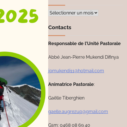
Archives
Contacts
Responsable de l’Unité Pastorale
Abbé Jean-Pierre Mukendi Difinya
jpmukendi11@hotmail.com
Animatrice Pastorale
:
Gaëlle Tiberghien
gaelle.augrezup@gmail.com
Gsm: 0468 08 69 40