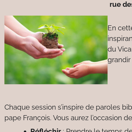
rue de
En cett
inspira
du Vica
grandir
Chaque session s’inspire de paroles bibl
pape François. Vous aurez l’occasion de
Réfléchir
: Prendre le temps de