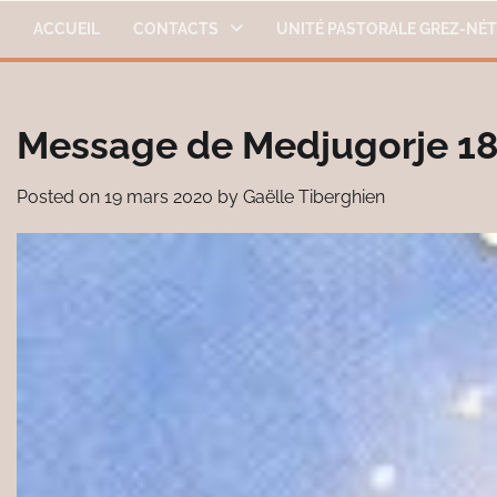
Skip
ACCUEIL
CONTACTS
UNITÉ PASTORALE GREZ-NÉ
to
content
Message de Medjugorje 18
Posted on
19 mars 2020
by
Gaëlle Tiberghien