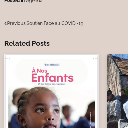
Posted in
Agenda
Navigation
Previous:
Soutien Face au COVID -19
de
Related Posts
l’article