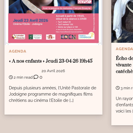
AGEND
AGENDA
Écho de
« A nos enfants » Jeudi 23-04-26 19h45
vivante 
20 Avril 2026
catéchè
0
2 min read
Depuis plusieurs années, l’Unité Pastorale de
3 min 
Jodoigne programme de magnifiques films
Un rayon
chrétiens au cinéma l’Etoile de […]
d’enfant
voici les 