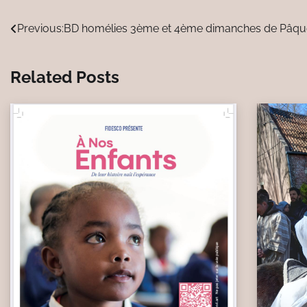
Navigation
Previous:
BD homélies 3ème et 4ème dimanches de Pâqu
de
Related Posts
l’article