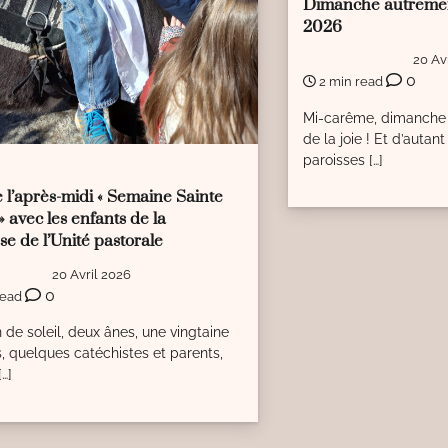
Dimanche autremen
2026
20 Av
0
2 min read
Mi-carême, dimanche 
de la joie ! Et d’autan
paroisses […]
A
 l’après-midi « Semaine Sainte
» avec les enfants de la
se de l’Unité pastorale
20 Avril 2026
0
read
 de soleil, deux ânes, une vingtaine
s, quelques catéchistes et parents,
[…]