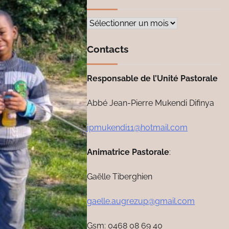
Archives
Contacts
Responsable de l’Unité Pastorale
Abbé Jean-Pierre Mukendi Difinya
jpmukendi11@hotmail.com
Animatrice Pastorale
:
Gaëlle Tiberghien
gaelle.augrezup@gmail.com
Gsm: 0468 08 69 40