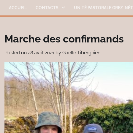
Skip
ACCUEIL
CONTACTS
UNITÉ PASTORALE GREZ-NÉ
to
content
Marche des confirmands
Posted on
28 avril 2021
by
Gaëlle Tiberghien