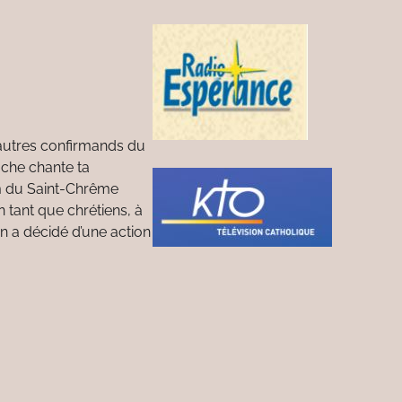
 autres confirmands du
uche chante ta
fum du Saint-Chrême
n tant que chrétiens, à
un a décidé d’une action