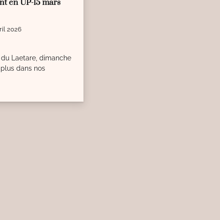
t en UP-15 mars
ril 2026
du Laetare, dimanche
t plus dans nos