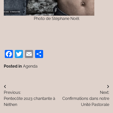
Photo de Stéphane Noël
Facebook
Twitter
Email
Partager
Posted in
Agenda
Navigation
Previous:
Next:
de
Pentecôte 2023 chantante à
Confirmations dans notre
l’article
Néthen
Unité Pastorale