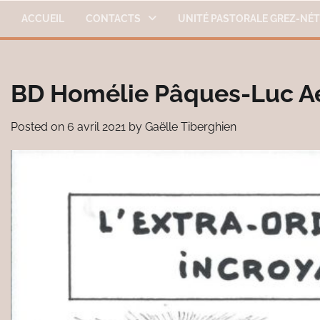
Skip
ACCUEIL
CONTACTS
UNITÉ PASTORALE GREZ-NÉ
to
content
BD Homélie Pâques-Luc A
Posted on
6 avril 2021
by
Gaëlle Tiberghien