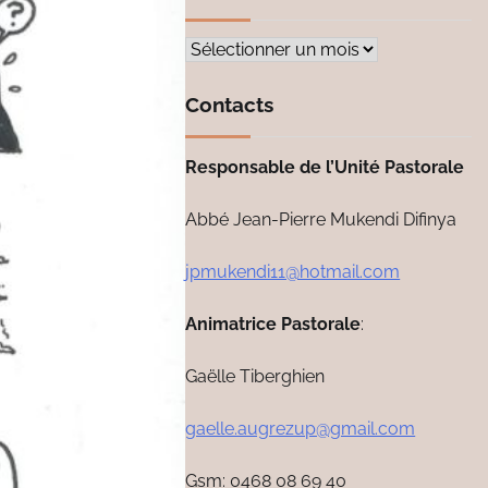
Archives
Contacts
Responsable de l’Unité Pastorale
Abbé Jean-Pierre Mukendi Difinya
jpmukendi11@hotmail.com
Animatrice Pastorale
:
Gaëlle Tiberghien
gaelle.augrezup@gmail.com
Gsm: 0468 08 69 40