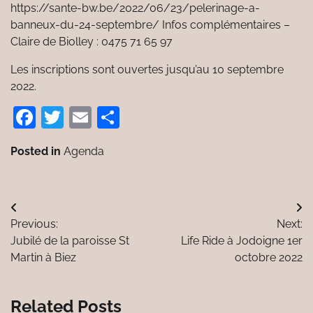
https://sante-bw.be/2022/06/23/pelerinage-a-
banneux-du-24-septembre/ Infos complémentaires –
Claire de Biolley : 0475 71 65 97
Les inscriptions sont ouvertes jusqu’au 10 septembre
2022.
Facebook
Twitter
Email
Partager
Posted in
Agenda
Navigation
Previous:
Next:
de
Jubilé de la paroisse St
Life Ride à Jodoigne 1er
l’article
Martin à Biez
octobre 2022
Related Posts