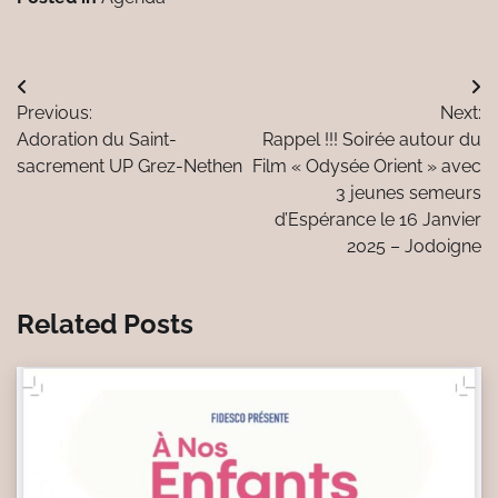
Navigation
Previous:
Next:
de
Adoration du Saint-
Rappel !!! Soirée autour du
l’article
sacrement UP Grez-Nethen
Film « Odysée Orient » avec
3 jeunes semeurs
d’Espérance le 16 Janvier
2025 – Jodoigne
Related Posts