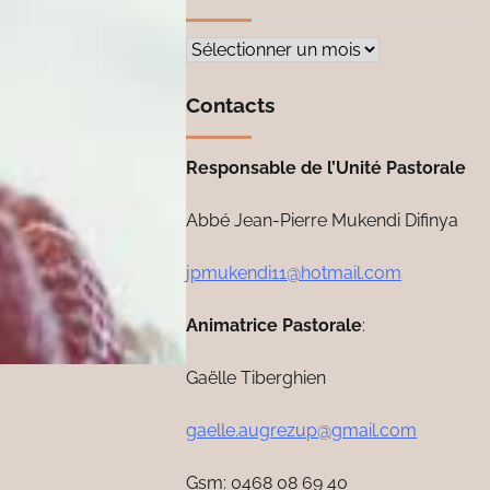
Archives
Contacts
Responsable de l’Unité Pastorale
Abbé Jean-Pierre Mukendi Difinya
jpmukendi11@hotmail.com
Animatrice Pastorale
:
Gaëlle Tiberghien
gaelle.augrezup@gmail.com
Gsm: 0468 08 69 40