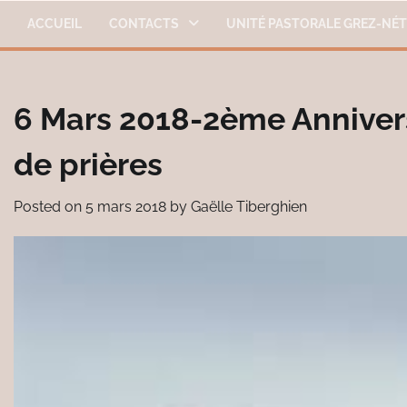
Skip
ACCUEIL
CONTACTS
UNITÉ PASTORALE GREZ-NÉ
to
content
6 Mars 2018-2ème Annivers
de prières
Posted on
5 mars 2018
by
Gaëlle Tiberghien