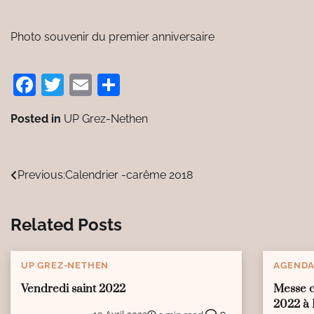
Photo souvenir du premier anniversaire
Facebook
Twitter
Email
Partager
Posted in
UP Grez-Nethen
Navigation
Previous:
Calendrier -carême 2018
de
Related Posts
l’article
UP GREZ-NETHEN
AGEND
Vendredi saint 2022
Messe c
2022 à 