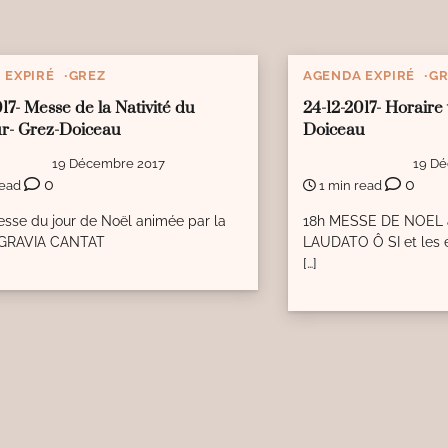
 EXPIRÉ
GREZ
AGENDA EXPIRÉ
GR
017- Messe de la Nativité du
24-12-2017- Horaire 
r- Grez-Doiceau
Doiceau
19 Décembre 2017
19 D
0
0
read
1 min read
sse du jour de Noël animée par la
18h MESSE DE NOEL a
 GRAVIA CANTAT
LAUDATO Ô SI et les 
[…]