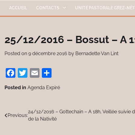
Skip
ACCUEIL
CONTACTS
UNITÉ PASTORALE GREZ-NÉ
to
content
25/12/2016 – Bossut – A 1
Posted on
9 décembre 2016
by
Bernadette Van Lint
Facebook
Twitter
Email
Partager
Posted in
Agenda Expiré
Navigation
24/12/2016 – Gottechain – A 18h, Veillée suivie 
Previous:
de la Nativité
de
l’article