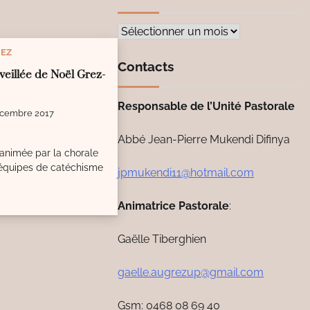
Archives
EZ
Contacts
veillée de Noël Grez-
Responsable de l’Unité Pastorale
écembre 2017
Abbé Jean-Pierre Mukendi Difinya
nimée par la chorale
équipes de catéchisme
jpmukendi11@hotmail.com
Animatrice Pastorale
:
Gaëlle Tiberghien
gaelle.augrezup@gmail.com
Gsm: 0468 08 69 40