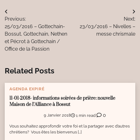
Navigation
Previous:
Next:
de
25/03/2016 – Gottechain-
23/03/2016 – Nivelles –
l’article
Bossut, Gottechain, Nethen
messe chrismale
et Pécrot à Gottechain /
Office de la Passion
Related Posts
AGENDA EXPIRÉ
11-01-2018- informations soirées de prière: nouvelle
Maison de l’Alliance à Bossut
0
9 Janvier 2018
1 min read
Vous souhaitez approfondir votre foi et la partager avec d’autres
chrétiens? Vous êtes les bienvenus […]