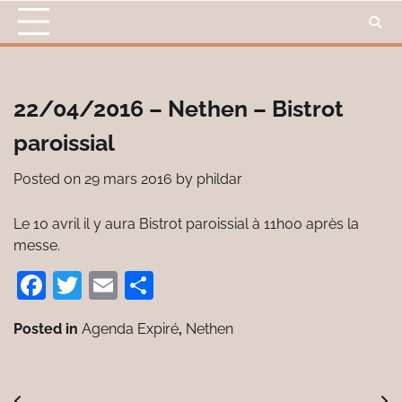
Skip
to
content
22/04/2016 – Nethen – Bistrot
paroissial
Posted on
29 mars 2016
by
phildar
Le 10 avril il y aura Bistrot paroissial à 11h00 après la
messe.
Facebook
Twitter
Email
Partager
Posted in
Agenda Expiré
,
Nethen