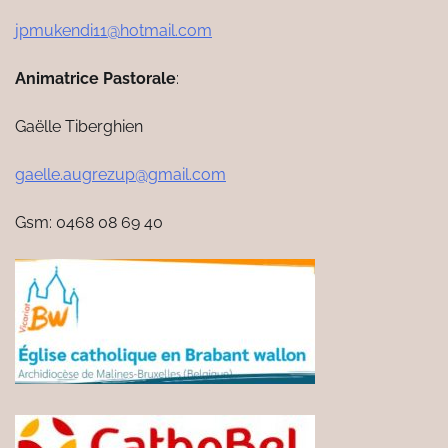
jpmukendi11@hotmail.com
Animatrice Pastorale
:
Gaëlle Tiberghien
gaelle.augrezup@gmail.com
Gsm: 0468 08 69 40