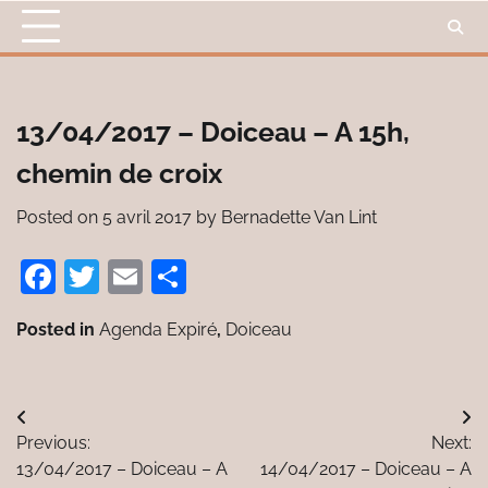
Skip
to
content
13/04/2017 – Doiceau – A 15h,
chemin de croix
Posted on
5 avril 2017
by
Bernadette Van Lint
Facebook
Twitter
Email
Partager
Posted in
Agenda Expiré
,
Doiceau
Navigation
Previous:
Next:
de
13/04/2017 – Doiceau – A
14/04/2017 – Doiceau – A