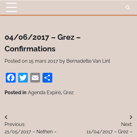
Skip
to
content
04/06/2017 – Grez –
Confirmations
Posted on
15 mars 2017
by
Bernadette Van Lint
Facebook
Twitter
Email
Partager
Posted in
Agenda Expiré
,
Grez
Navigation
Previous:
Next:
de
21/05/2017 – Nethen –
11/04/2017 – Grez –