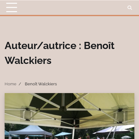
Skip
to
content
Auteur/autrice :
Benoît
Walckiers
Home
Benoît Walckiers