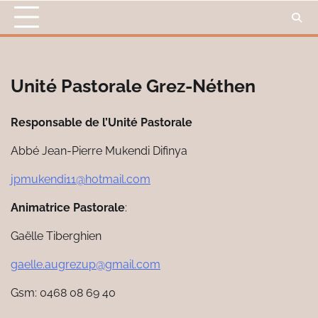
Skip
to
content
Unité Pastorale Grez-Néthen
Responsable de l’Unité Pastorale
Abbé Jean-Pierre Mukendi Difinya
jpmukendi11@hotmail.com
Animatrice Pastorale
:
Gaëlle Tiberghien
gaelle.augrezup@gmail.com
Gsm: 0468 08 69 40