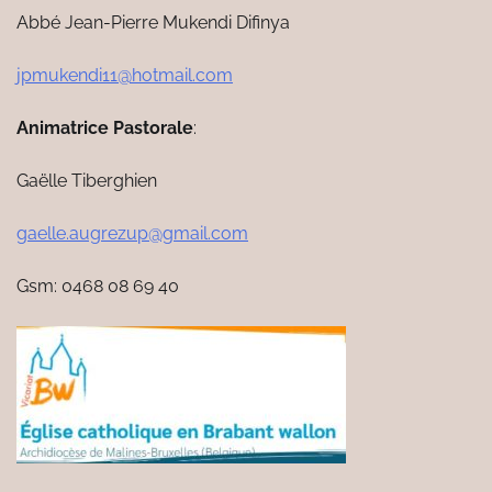
Abbé Jean-Pierre Mukendi Difinya
jpmukendi11@hotmail.com
Animatrice Pastorale
:
Gaëlle Tiberghien
gaelle.augrezup@gmail.com
Gsm: 0468 08 69 40