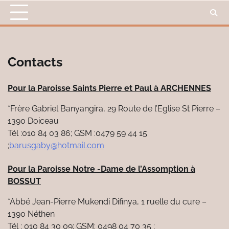
Skip
to
content
Contacts
Pour la Paroisse Saints Pierre et Paul à ARCHENNES
*Frère Gabriel Banyangira, 29 Route de l’Eglise St Pierre –
1390 Doiceau
Tél :010 84 03 86; GSM :0479 59 44 15
;
barusgaby@hotmail.com
Pour la Paroisse Notre -Dame de l’Assomption à
BOSSUT
*Abbé Jean-Pierre Mukendi Difinya, 1 ruelle du cure –
1390 Néthen
Tél : 010 84 30 09; GSM: 0498 04 70 35 ;